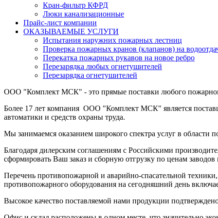
Кран-фильтр КФРД
Люки канализационные
Прайс-лист компании
ОКАЗЫВАЕМЫЕ УСЛУГИ
Испытания наружних пожарных лестниц
Проверка пожарных кранов (клапанов) на водоотда
Перекатка пожарных рукавов на новое ребро
Перезарядка любых огнетушителей
Перезарядка огнетушителей
ООО "Комплект МСК" - это прямые поставки любого пожарног
Более 17 лет компания ООО "Комплект МСК" является поста
автоматики и средств охраны труда.
Мы занимаемся оказанием широкого спектра услуг в области п
Благодаря дилерским соглашениям с Российскими производите
сформировать Ваш заказ и сборную отгрузку по ценам заводов 
Перечень противопожарной и аварийно-спасательной техники
противопожарного оборудования на сегодняшний день включае
Высокое качество поставляемой нами продукции подтверждено
Офис и склад расположены в одном месте, что значительно эк