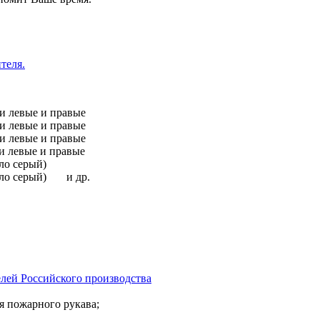
теля.
и левые и правые
и левые и правые
и левые и правые
и левые и правые
ло серый)
тло серый) и др.
й Российского производства
 пожарного рукава;