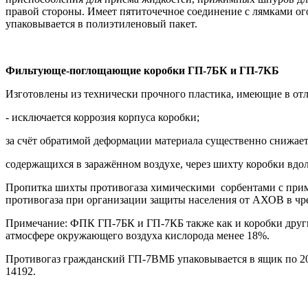
правой стороны. Имеет пятиточечное соединение с лямками ого
упаковывается в полиэтиленовый пакет.
Фильтующе-поглощающие коробки ГП-7БК и ГП-7КБ
Изготовлены из технически прочного пластика, имеющие в от
- исключается коррозия корпуса коробки;
за счёт обратимой деформации материала существенно снижае
содержащихся в заражённом воздухе, через шихту коробки вдол
Пропитка шихты противогаза химическими сорбентами с прим
противогаза при организации защиты населения от АХОВ в чр
Примечание: ФПК ГП-7БК и ГП-7КБ также как и коробки други
атмосфере окружающего воздуха кислорода менее 18%.
Противогаз гражданский ГП-7ВМБ упаковывается в ящик по 20
14192.