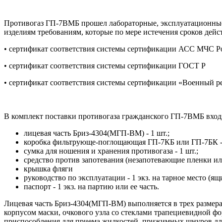
Противогаз ГП-7ВМБ прошел лабораторные, эксплуатационные 
изделиям требованиям, которые по мере истечения сроков дейс
• сертификат соответствия системы сертификации АСС МЧС 
• сертификат соответствия системы сертификации ГОСТ Р
• сертификат соответствия системы сертификации «Военный ре
В комплект поставки противогаза гражданского ГП-7ВМБ вход
лицевая часть Бриз-4304(МГП-ВМ) - 1 шт.;
коробка фильтрующе-поглощающая ГП-7КБ или ГП-7БК - 
сумка для ношения и хранения противогаза - 1 шт.;
средство против запотевания (незапотевающие пленки или 
крышка фляги
руководство по эксплуатации - 1 экз. на тарное место (ящ
паспорт - 1 экз. на партию или ее часть.
Лицевая часть Бриз-4304(МГП-ВМ) выполняется в трех размерах
корпусом маски, очкового узла со стеклами трапециевидной фо
приспособления для приема жидкостей, прижимных шнуров для