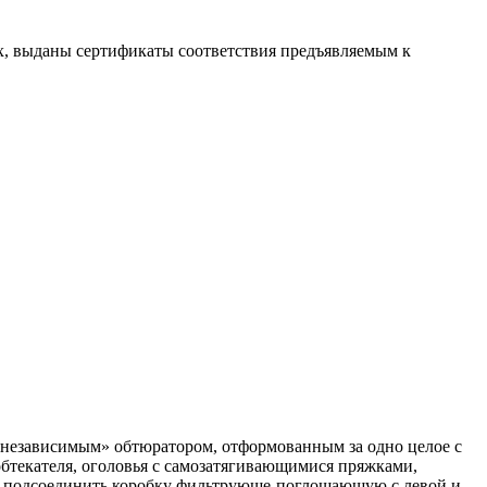
х, выданы сертификаты соответствия предъявляемым к
с «независимым» обтюратором, отформованным за одно целое с
обтекателя, оголовья с самозатягивающимися пряжками,
т подсоединить коробку фильтрующе-поглощающую с левой и