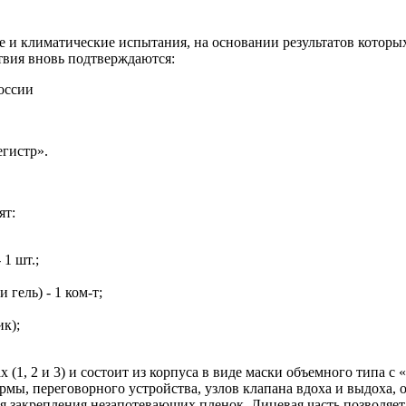
и климатические испытания, на основании результатов которы
твия вновь подтверждаются:
России
гистр».
ят:
1 шт.;
гель) - 1 ком-т;
ик);
 (1, 2 и 3) и состоит из корпуса в виде маски объемного типа 
рмы, переговорного устройства, узлов клапана вдоха и выдоха, 
 закрепления незапотевающих пленок. Лицевая часть позволяе