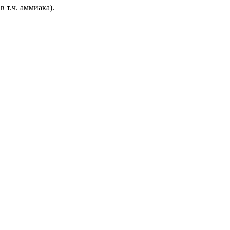
т.ч. аммиака).