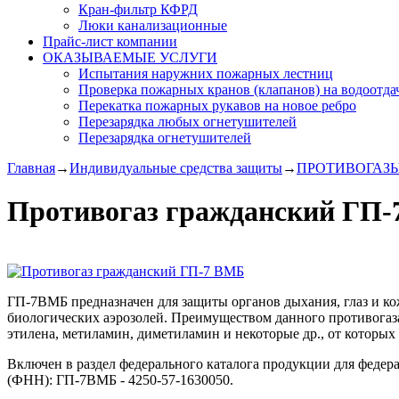
Кран-фильтр КФРД
Люки канализационные
Прайс-лист компании
ОКАЗЫВАЕМЫЕ УСЛУГИ
Испытания наружних пожарных лестниц
Проверка пожарных кранов (клапанов) на водоотда
Перекатка пожарных рукавов на новое ребро
Перезарядка любых огнетушителей
Перезарядка огнетушителей
Главная
→
Индивидуальные средства защиты
→
ПРОТИВОГАЗ
Противогаз гражданский ГП
ГП-7ВМБ предназначен для защиты органов дыхания, глаз и ко
биологических аэрозолей. Преимуществом данного противогаза 
этилена, метиламин, диметиламин и некоторые др., от котор
Включен в раздел федерального каталога продукции для феде
(ФНН): ГП-7ВМБ - 4250-57-1630050.