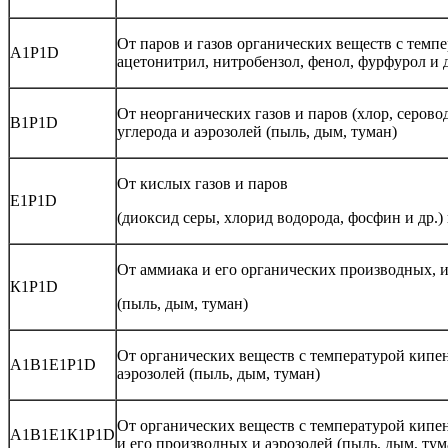
От паров и газов органических веществ с темпе
А1Р1D
ацетонитрил, нитробензол, фенол, фурфурол и д
От неорганических газов и паров (хлор, серовод
В1Р1D
углерода и аэрозолей (пыль, дым, туман)
От кислых газов и паров
Е1Р1D
(диоксид серы, хлорид водорода, фосфин и др.) 
От аммиака и его органических производных, и
К1Р1D
(пыль, дым, туман)
От органических веществ с температурой кипен
А1В1Е1Р1D
аэрозолей (пыль, дым, туман)
От органических веществ с температурой кипен
А1В1Е1К1Р1D
и его производных и аэрозолей (пыль, дым, тум