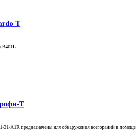
ardo-T
ы В401L.
Профи-Т
-31-А1R предназначены для обнаружения возгораний в помеще