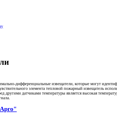
чу
ели
имально-дифференциальные извещатели, которые могут идентиф
 чувствительного элемента тепловой пожарный извещатель исполь
ед другими датчиками температуры является высокая температур
гнала.
"Арго"