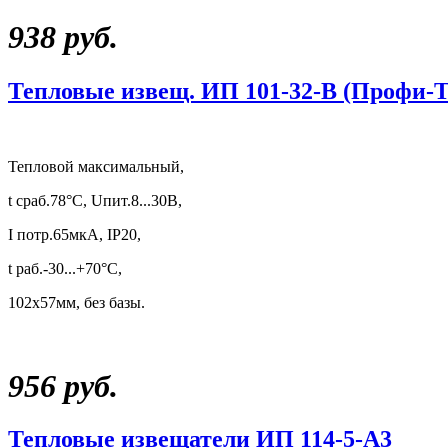
938 руб.
Тепловые извещ. ИП 101-32-В (Профи-Т
Тепловой максимальный,
t сраб.78°С, Uпит.8...30В,
I потр.65мкА, IP20,
t раб.-30...+70°С,
102х57мм, без базы.
956 руб.
Тепловые извещатели ИП 114-5-А3