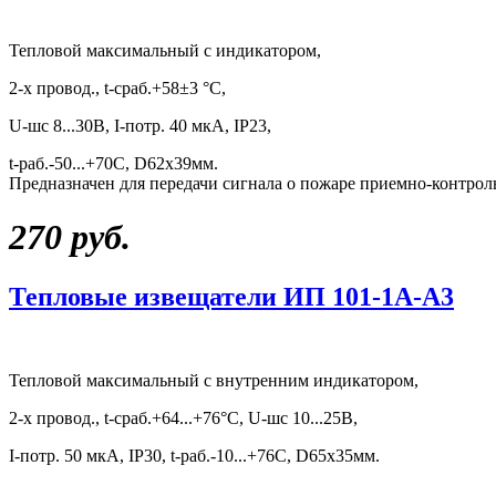
Тепловой максимальный с индикатором,
2-х провод., t-сраб.+58±3 °С,
U-шс 8...30В, I-потр. 40 мкА, IP23,
t-раб.-50...+70С, D62х39мм.
Предназначен для передачи сигнала о пожаре приемно-контро
270 руб.
Тепловые извещатели ИП 101-1А-А3
Тепловой максимальный с внутренним индикатором,
2-х провод., t-сраб.+64...+76°С, U-шс 10...25В,
I-потр. 50 мкА, IP30, t-раб.-10...+76С, D65х35мм.