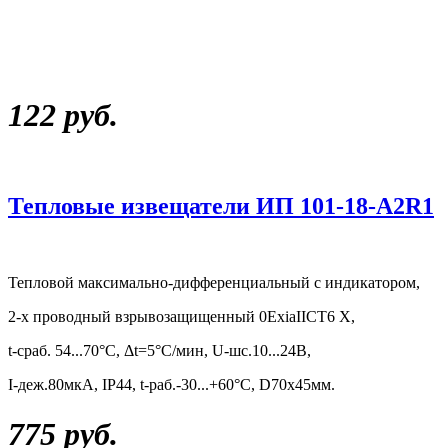
122 руб.
Тепловые извещатели ИП 101-18-А2R1
Тепловой максимально-дифференциальный с индикатором,
2-х проводный взрывозащищенный 0ExiaIICT6 Х,
t-сраб. 54...70°С, Δt=5°C/мин, U-шс.10...24В,
I-деж.80мкА, IP44, t-раб.-30...+60°С, D70х45мм.
775 руб.