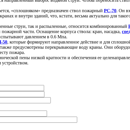
тся направленный выброс водяной струи. Чтобы переносить ство
ается, «сплошняком» предназначен ствол пожарный
РС-70
. Он в
ранах и внутри зданий, что, кстати, весьма актуально для так
ленные струи, так и распыленные, относится комбинированный
пожарной части. Оснащение корпуса ствола: кран, насадка,
сое
 испытывают давлением в 0.6 Мпа.
-50
, которые формируют направленное действие и для сплошной
х также предусмотрены перекрывающие воду краны. Они оборуд
есту пожара.
нической пены низкой кратности и обеспечения ее целенаправле
 устройством.