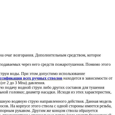
а очаг возгорания. Дополнительным средством, которое
подаваемых через него средств пожаротушения. Помимо этого
струи воды. При этом допустимо использование
ссификация всех ручных стволов
находится в зависимости от
от 2 до 3 Мпа) давления.
 подачу водной струи либо других составов для тушения
ной головки; диаметр насадки. Исходя из этих характеристик,
ошную водяную струю направленного действия. Данная модель
в. На корпусе этого ствола с одной стороны имеется резьба,
апорным рукавом. Другим же концом ствола образуется