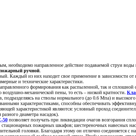
м, необходимо направленное действие подаваемой струи воды н
 пожарный ручной
.
ый. Каждый из них находит свое применение в зависимости от 
азмерные и технические характеристики.
аправленного формирования как распыленной, так и сплошной 
ю воздушно-механической пены, то есть – низкой кратности.
Кла
 подразделяясь на стволы нормального (до 0.6 Мпа) и высокого (
анными характеристиками, способны обеспечивать эффективную
ляющей характеристикой являются: условный проход соединитель
 разного диаметра насадок).
-50
позволяет получать при ликвидации очагов возгорания спл
стационарных пожарных шкафов; шестереночных навесных насосо
ительной головки. Благодаря этому он отлично соединяется с н