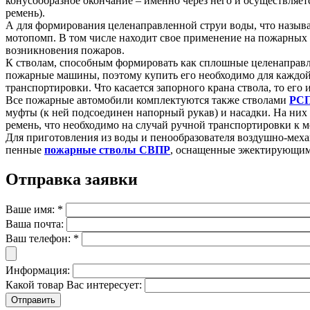
конусообразное окончание – именно через него и осуществляе
ремень).
А для формирования целенаправленной струи воды, что назыв
мотопомп. В том числе находит свое применение на пожарных к
возникновения пожаров.
К стволам, способным формировать как сплошные целенаправ
пожарные машины, поэтому купить его необходимо для каждой 
транспортировки. Что касается запорного крана ствола, то его
Все пожарные автомобили комплектуются также стволами
РСП
муфты (к ней подсоединен напорный рукав) и насадки. На ни
ремень, что необходимо на случай ручной транспортировки к м
Для приготовления из воды и пенообразователя воздушно-меха
пенные
пожарные стволы СВПР
, оснащенные эжектирующим
Отправка заявки
Ваше имя:
*
Ваша почта:
Ваш телефон:
*
Информация:
Какой товар Вас интересует: