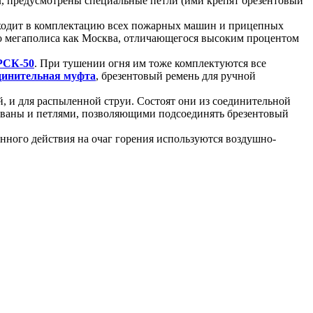
л, предусмотрены специальные петли (ими крепят брезентовый
ходит в комплектацию всех пожарных машин и прицепных
ого мегаполиса как Москва, отличающегося высоким процентом
РСК-50
. При тушении огня им тоже комплектуются все
динительная муфта
, брезентовый ремень для ручной
, и для распыленной струи. Состоят они из соединительной
ованы и петлями, позволяющими подсоединять брезентовый
нного действия на очаг горения используются воздушно-