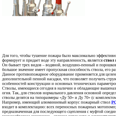
Для того, чтобы тушение пожара было максимально эффективны
формирует и придает воде эту направленность, является
ствол
Он бывает трех видов – водяной, воздушно-пенный и порошков
большое значение имеет пропускная способность ствола, его р
Данное противопожарное оборудование применяется для целен
дополнительной пенной насадки, что позволяет получить стру
особенностей конструкции и основных технических параметров,
Стволы, имеющиеся сегодня в наличии и обладающие вышеназв
огня. Так, для стволов нормального давления основной опреде
стволы делятся на типоразмеры «Ду 50» и Ду 70» (с комплектом
Например, имеющий алюминиевый корпус пожарный ствол
РС
входит в комплектацию: всех переносных пожарных мотопомп; 
предназначенная для последующего сцепления с муфтой соедин