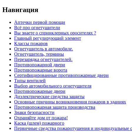
Навигация
Аптечки первой помощи
Всё про огнетушители
Вы знаете о спринклерных оросителях ?
Главный регулирующий элемент
Классы пожаров
Огнетушитель в автомобиле.
Огнетушитель, термины
Перезарядка огнетушителей.
Противопожарной двери
Противопожарные ворота
Сертифицированные противопожарные двери
Типы вентилей
Выбор автомобильного огнетушителя
Противопожарные двери
Диэлектрические средства защиты
Основные причины возникновения пожаров в зданиях
Противопожарная защита производства
Знаки безопасности
Охраняйте дом от пожара!
Каска (шлем) пожарного
Первичные средства пожаротушения и индивидуальные с