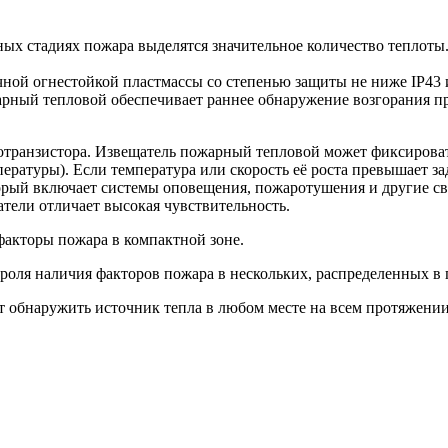
ых стадиях пожара выделятся значительное количество теплоты
чной огнестойкой пластмассы со степенью защиты не ниже IP43
арный тепловой обеспечивает раннее обнаружение возгорания 
транзистора. Извещатель пожарный тепловой может фиксировать
ературы). Если температура или скорость её роста превышает з
торый включает системы оповещения, пожаротушения и другие с
тели отличает высокая чувствительность.
акторы пожара в компактной зоне.
оля наличия факторов пожара в нескольких, распределенных в п
 обнаружить источник тепла в любом месте на всем протяжении