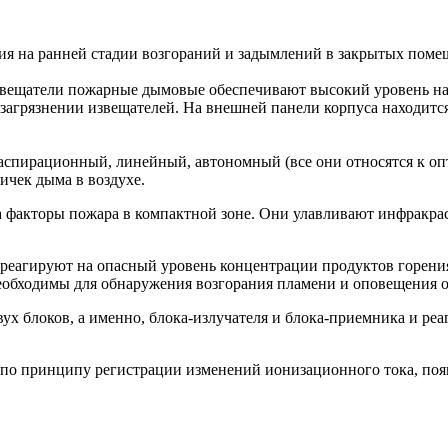
я на ранней стадии возгораний и задымлений в закрытых поме
извещатели пожарные дымовые обеспечивают высокий уровень 
агрязнении извещателей. На внешней панели корпуса находится
аспирационный, линейный, автономный (все они относятся к о
ичек дыма в воздухе.
факторы пожара в компактной зоне. Они улавливают инфракрасн
агируют на опасный уровень концентрации продуктов горения в
еобходимы для обнаружения возгорания пламени и оповещения о
ух блоков, а именно, блока-излучателя и блока-приемника и ре
о принципу регистрации изменений ионизационного тока, появ