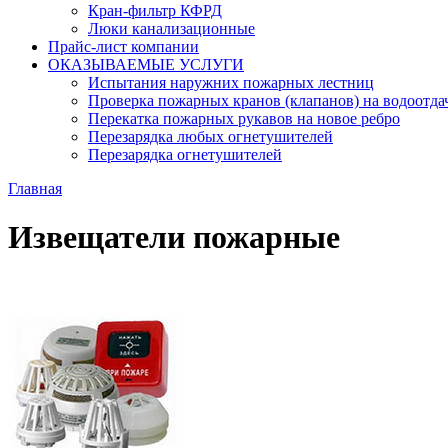
Кран-фильтр КФРД
Люки канализационные
Прайс-лист компании
ОКАЗЫВАЕМЫЕ УСЛУГИ
Испытания наружних пожарных лестниц
Проверка пожарных кранов (клапанов) на водоотда
Перекатка пожарных рукавов на новое ребро
Перезарядка любых огнетушителей
Перезарядка огнетушителей
Главная
Извещатели пожарные