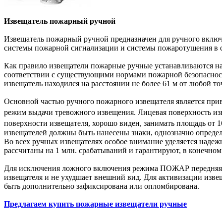
Извещатель пожарный ручной
Извещатель пожарный ручной предназначен для ручного включ
системы пожарной сигнализации и системы пожаротушения в с
Как правило извещатели пожарные ручные устанавливаются на
соответствии с существующими нормами пожарной безопасност
извещатель находился на расстоянии не более 61 м от любой то
Основной частью ручного пожарного извещателя является прив
режим выдачи тревожного извещения. Лицевая поверхность из
поверхности извещателя, хорошо виден, занимать площадь от 1
извещателей должны быть нанесены знаки, однозначно опреде
Во всех ручных извещателях особое внимание уделяется над
рассчитаны на 1 млн. срабатываний и гарантируют, в конечном 
Для исключения ложного включения режима ПОЖАР передняя ч
извещателя и не ухудшает внешний вид. Для активизации изв
быть дополнительно зафиксирована или опломбирована.
Предлагаем купить пожарные извещатели ручные