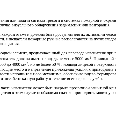
ения или подачи сигнала тревоги в системах пожарной и охра
лучае визуального обнаружения задымления или возгорания.
 каждом этаже и должны быть доступны для их активации челов
и, извещатели пожарные ручные располагаются на путях следо
чки здания.
одной элемент, предназначенный для перевода извещателя при 
2
вещателя должна иметь площадь не менее 5000 мм
. Приводной 
2
600 до 4000 мм
, но не более 50 % площади лицевой поверхност
ляющие место и направление приложения усилия к приводному э
ежности исполнительного механизма, обеспечивающего формир
итоге, безотказную работу в течение всего срока службы.
асть извещателя может быть закрыта прозрачной защитной кры
ещателя в этом случае необходимо сначала приподнять защитн