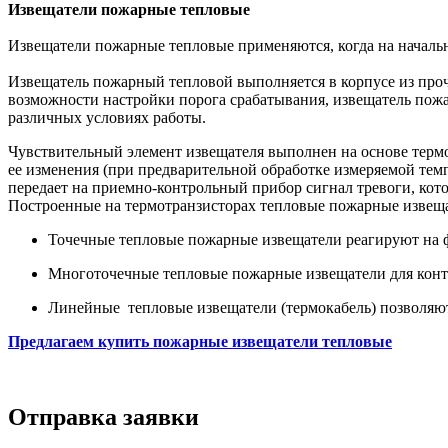
Извещатели пожарные тепловые
Извещатели пожарные тепловые применяются, когда на начальн
Извещатель пожарный тепловой выполняется в корпусе из про
возможности настройки порога срабатывания, извещатель пож
различных условиях работы.
Чувствительный элемент извещателя выполнен на основе термо
ее изменения (при предварительной обработке измеряемой темп
передает на приемно-контрольный прибор сигнал тревоги, ко
Построенные на термотранзисторах тепловые пожарные извеща
Точечные тепловые пожарные извещатели реагируют на ф
Многоточечные тепловые пожарные извещатели для контр
Линейные тепловые извещатели (термокабель) позволяют
Предлагаем купить пожарные извещатели тепловые
Отправка заявки