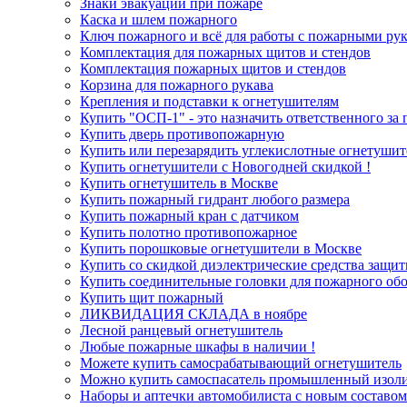
Знаки эвакуации при пожаре
Каска и шлем пожарного
Ключ пожарного и всё для работы с пожарными ру
Комплектация для пожарных щитов и стендов
Комплектация пожарных щитов и стендов
Корзина для пожарного рукава
Крепления и подставки к огнетушителям
Купить "ОСП-1" - это назначить ответственного за
Купить дверь противопожарную
Купить или перезарядить углекислотные огнетуши
Купить огнетушители с Новогодней скидкой !
Купить огнетушитель в Москве
Купить пожарный гидрант любого размера
Купить пожарный кран с датчиком
Купить полотно противопожарное
Купить порошковые огнетушители в Москве
Купить со скидкой диэлектрические средства защи
Купить соединительные головки для пожарного об
Купить щит пожарный
ЛИКВИДАЦИЯ СКЛАДА в ноябре
Лесной ранцевый огнетушитель
Любые пожарные шкафы в наличии !
Можете купить самосрабатывающий огнетушитель
Можно купить самоспасатель промышленный изо
Наборы и аптечки автомобилиста с новым составом 