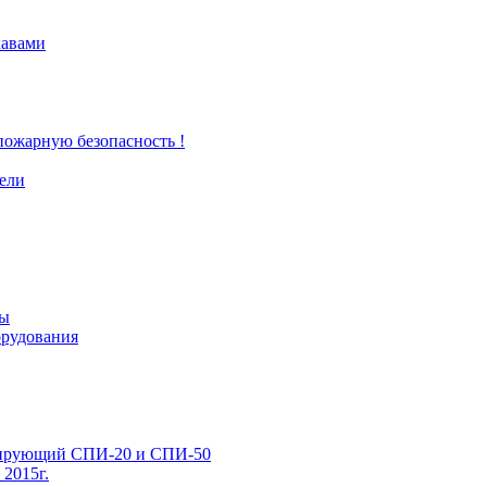
кавами
 пожарную безопасность !
тели
ты
орудования
лирующий СПИ-20 и СПИ-50
2015г.