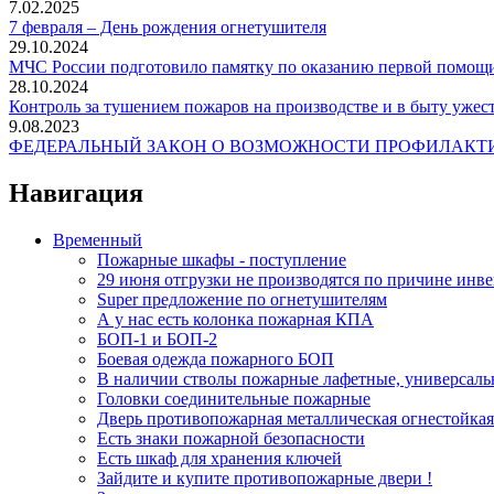
7.02.2025
7 февраля – День рождения огнетушителя
29.10.2024
МЧС России подготовило памятку по оказанию первой помощ
28.10.2024
Контроль за тушением пожаров на производстве и в быту ужес
9.08.2023
ФЕДЕРАЛЬНЫЙ ЗАКОН О ВОЗМОЖНОСТИ ПРОФИЛАКТИ
Навигация
Временный
Пожарные шкафы - поступление
29 июня отгрузки не производятся по причине инв
Super предложение по огнетушителям
А у нас есть колонка пожарная КПА
БОП-1 и БОП-2
Боевая одежда пожарного БОП
В наличии стволы пожарные лафетные, универсаль
Головки соединительные пожарные
Дверь противопожарная металлическая огнестойкая
Есть знаки пожарной безопасности
Есть шкаф для хранения ключей
Зайдите и купите противопожарные двери !