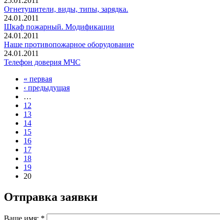
25.01.2011
Огнетушители, виды, типы, зарядка.
24.01.2011
Шкаф пожарный. Модификации
24.01.2011
Наше противопожарное оборудование
24.01.2011
Телефон доверия МЧС
« первая
‹ предыдущая
…
12
13
14
15
16
17
18
19
20
Отправка заявки
Ваше имя:
*