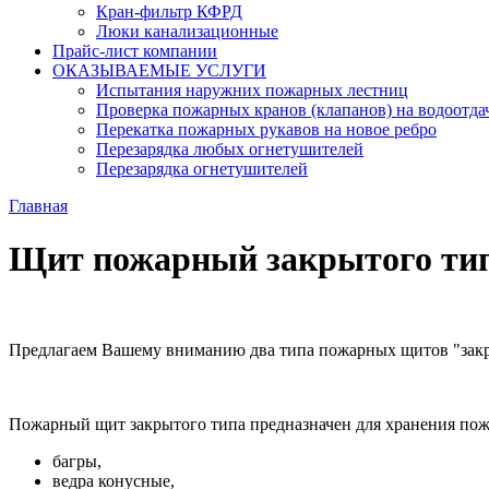
Кран-фильтр КФРД
Люки канализационные
Прайс-лист компании
ОКАЗЫВАЕМЫЕ УСЛУГИ
Испытания наружних пожарных лестниц
Проверка пожарных кранов (клапанов) на водоотда
Перекатка пожарных рукавов на новое ребро
Перезарядка любых огнетушителей
Перезарядка огнетушителей
Главная
Щит пожарный закрытого ти
Предлагаем Вашему вниманию два типа пожарных щитов "закр
Пожарный щит закрытого типа предназначен для хранения пож
багры,
ведра конусные,